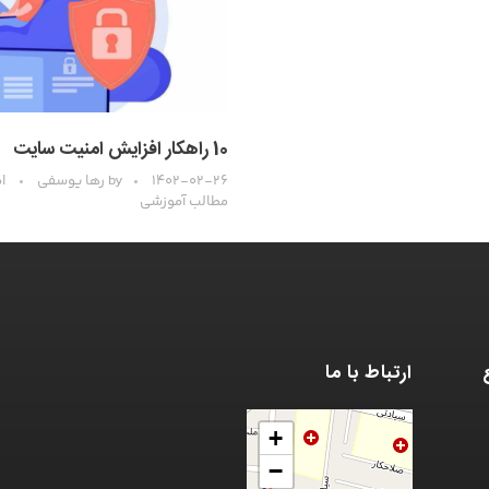
10 راهکار افزایش امنیت سایت
۱۴۰۲-۰۲-۲۶
by
رها یوسفی
ا
مطالب آموزشی
ارتباط با ما
+
−