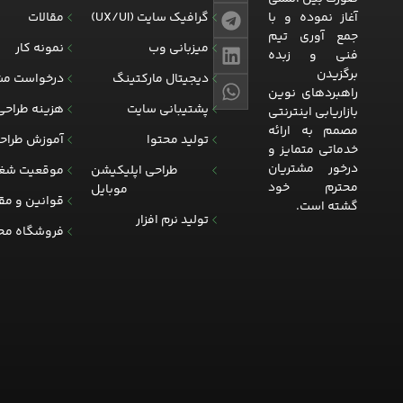
آغاز نموده و با
گرافیک سایت (UX/UI)
مقالات
جمع آوری تیم
میزبانی وب
نمونه کار
فنی و زبده
برگزیدن
دیجیتال مارکتینگ
درخواست مش
راهبردهای نوین
پشتیبانی سایت
هزینه طراحی
بازاریابی اینترنتی
مصمم به ارائه
تولید محتوا
آموزش طراح
خدماتی متمایز و
درخور مشتریان
طراحی اپلیکیشن
موقعیت شغ
محترم خود
موبایل
قوانین و مق
گشته است.
تولید نرم افزار
فروشگاه مح