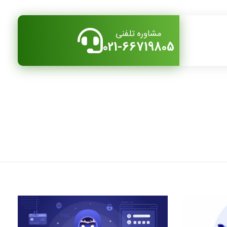
مشاوره تلفنی
021-66719805