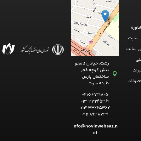
اوره
 سایت
ی سایت
لی
رشت، خیابان نامجو،
نبش کوچه فجر
ررات
ساختمان پارس
صولات
طبقه سوم
021-66719805
013-33265361
013-33265362
09128938739
info@novinwebsaz.n
et