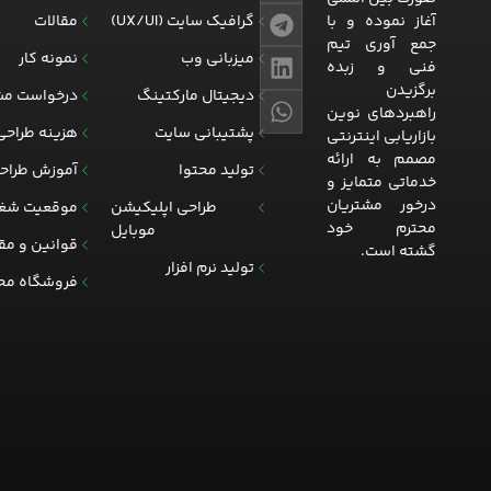
آغاز نموده و با
گرافیک سایت (UX/UI)
مقالات
جمع آوری تیم
میزبانی وب
نمونه کار
فنی و زبده
برگزیدن
دیجیتال مارکتینگ
درخواست مش
راهبردهای نوین
پشتیبانی سایت
هزینه طراحی
بازاریابی اینترنتی
مصمم به ارائه
تولید محتوا
آموزش طراح
خدماتی متمایز و
درخور مشتریان
طراحی اپلیکیشن
موقعیت شغ
محترم خود
موبایل
قوانین و مق
گشته است.
تولید نرم افزار
فروشگاه مح