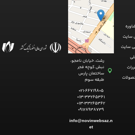
اوره
 سایت
ی سایت
لی
رشت، خیابان نامجو،
نبش کوچه فجر
ررات
ساختمان پارس
صولات
طبقه سوم
021-66719805
013-33265361
013-33265362
09128938739
info@novinwebsaz.n
et