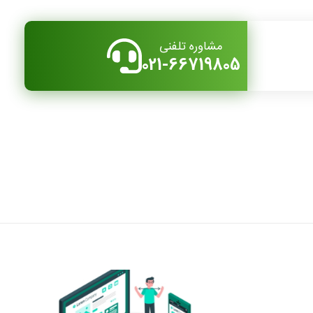
مشاوره تلفنی
021-66719805