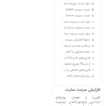
ابزار تست سزرعت Varvy
تست سرعت IsItWP
تست سرعت Byte Check
ابزار تست سرعت سایت Geekflare
تست سرعت سایت Bitcatcha
ابزار تست سرعت Nibbler
نحوۀ افزایش سرعت سایت
از قالب مناسب استفاده کنید
حجم تصاویر را کاهش دهید
فایل‌های JS و CSS را کوچک کنید
از شبکۀ توزیع محتوا استفاده کنید
فایل‌های اضافی را از دیتابیس پاک کنید
ریدایرکت‌ها را کاهش دهید
افزایش سرعت سایت
تقریباً از همان روزهای
ابتدایی به‌وجودآمدن اینترنت