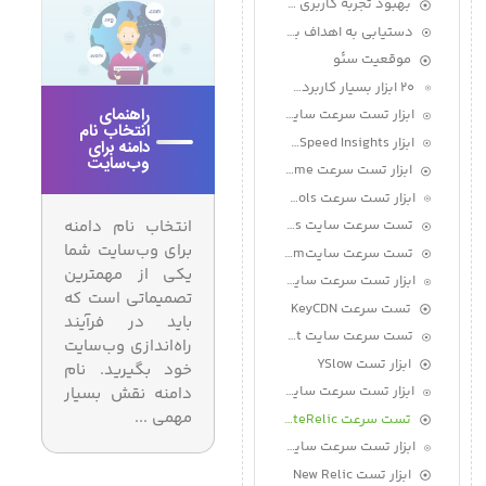
بهبود تجربۀ کاربری UX
دستیابی به اهداف بازاریابی
موقعیت سئو
۲۰ ابزار بسیار کاربردی برای تست سرعت سایت
راهنمای
ابزار تست سرعت سایت GTmetrix
انتخاب نام
ابزار Google PageSpeed Insights
دامنه برای
وب‌سایت
ابزار تست سرعت Uptime
ابزار تست سرعت Google Chrome DevTools
انتخاب نام دامنه
تست سرعت سایت Uptrends
برای وب‌سایت شما
تست سرعت سایتPingdom
یکی از مهمترین
ابزار تست سرعت سایت WebPageTest
تصمیماتی است که
تست سرعت KeyCDN
باید در فرآیند
تست سرعت سایت DareBoost
راه‌اندازی وب‌سایت
ابزار تست YSlow
خود بگیرید. نام
ابزار تست سرعت سایت Load Impact
دامنه نقش بسیار
مهمی ...
تست سرعت SiteRelic
ابزار تست سرعت سایت dotcom-monitor
ابزار تست New Relic