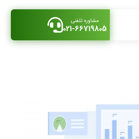
مشاوره تلفنی
021-66719805