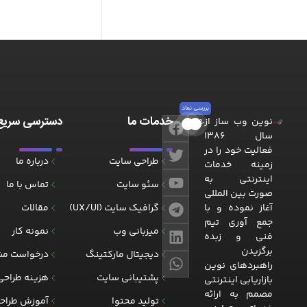
بررسی نماد
خدمات ما
دسترسی سریع
نوین وب ساز از
نوین وب ساز
طراحی سایت، بهینه سازی سایت، توسعه وب
سال ۱۳۸۶
فعالیت خود را در
طراحی سایت
درباره ما
زمینه خدمات
اینترنتی به
سئو سایت
تماس با ما
صورت بین المللی
آغاز نموده و با
گرافیک سایت (UX/UI)
مقالات
جمع آوری تیم
میزبانی وب
نمونه کار
فنی و زبده
برگزیدن
دیجیتال مارکتینگ
درخواست مش
راهبردهای نوین
پشتیبانی سایت
هزینه طراحی
بازاریابی اینترنتی
مصمم به ارائه
تولید محتوا
آموزش طراح