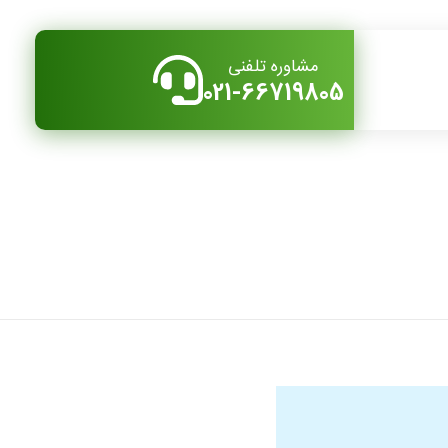
مشاوره تلفنی
021-66719805