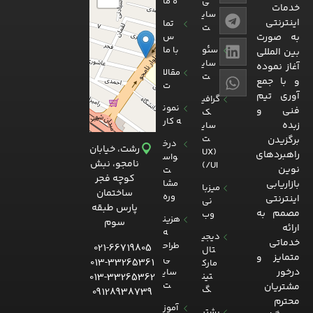
ی
ه ما
خدمات
سای
اینترنتی
تما
ت
به صورت
س
سئو
با ما
بین المللی
سای
آغاز نموده
مقالا
ت
و با جمع
ت
آوری تیم
گرافی
نمون
فنی و
ک
ه کار
زبده
سای
ت
برگزیدن
درخ
رشت، خیابان
(UX
راهبردهای
واس
نامجو، نبش
/UI)
نوین
ت
کوچه فجر
بازاریابی
مشا
میزبا
ساختمان
وره
اینترنتی
نی
پارس طبقه
مصمم به
وب
هزین
سوم
ارائه
ه
دیجی
خدماتی
طراح
021-66719805
تال
متمایز و
ی
013-33265361
مارک
درخور
سای
013-33265362
تین
ت
مشتریان
گ
09128938739
محترم
آموز
پشتی