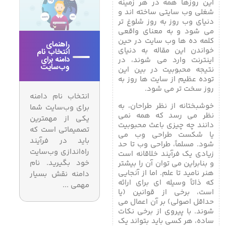
این روزها همه در هر زمینه
شغلی وب سایتی ساخته اند و
دنیای وب روز به روز شلوغ تر
می شود و به معنای واقعی
کلمه ده ها وب سایت در حین
راهنمای
خواندن این مقاله به دنیای
انتخاب نام
دامنه برای
اینترنت وارد می شوند، در
وب‌سایت
نتیجه محبوبیت در بین این
توده عظیم از سایت ها روز به
روز سخت تر می شود.
انتخاب نام دامنه
خوشبختانه از نظر طراحان، به
برای وب‌سایت شما
نظر می رسد که همه نمی
یکی از مهمترین
دانند چه چیزی باعث محبوبیت
تصمیماتی است که
یا شکست طراحی وب می
باید در فرآیند
شود. مسلماً، طراحی وب تا حد
راه‌اندازی وب‌سایت
زیادی یک فرآیند خلاقانه است
خود بگیرید. نام
و بنابراین می توان آن را بیشتر
هنر نامید تا علم. اما از آنجایی
دامنه نقش بسیار
که ذاتاً وسیله ای برای ارائه
مهمی ...
است، برخی از قوانین (یا
حداقل اصولی) بر آن اعمال می
شوند. با پیروی از برخی نکات
ساده، هر کسی باید بتواند یک