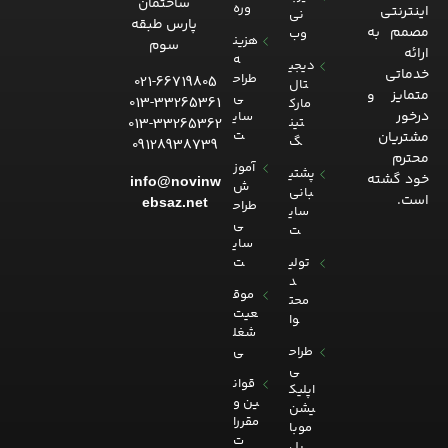
ساختمان
وره
اینترنتی
نی
پارس طبقه
مصمم به
وب
هزین
سوم
ارائه
ه
دیجی
خدماتی
طراح
021-66719805
تال
متمایز و
ی
013-33265361
مارک
درخور
سای
013-33265362
تین
ت
مشتریان
گ
09128938739
محترم
آموز
پشتی
خود گشته
info@novinw
ش
بانی
است.
ebsaz.net
طراح
سای
ی
ت
سای
تولی
ت
د
موق
محت
عیت
وا
شغل
طراح
ی
ی
قوان
اپلیک
ین و
یشن
مقررا
موبا
ت
یل