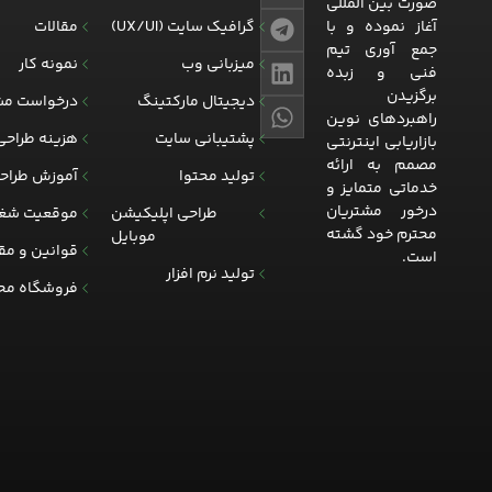
صورت بین المللی
آغاز نموده و با
گرافیک سایت (UX/UI)
مقالات
جمع آوری تیم
میزبانی وب
نمونه کار
فنی و زبده
برگزیدن
دیجیتال مارکتینگ
درخواست مش
راهبردهای نوین
پشتیبانی سایت
هزینه طراحی
بازاریابی اینترنتی
مصمم به ارائه
تولید محتوا
آموزش طراح
خدماتی متمایز و
درخور مشتریان
طراحی اپلیکیشن
موقعیت شغ
محترم خود گشته
موبایل
قوانین و مق
است.
تولید نرم افزار
فروشگاه مح