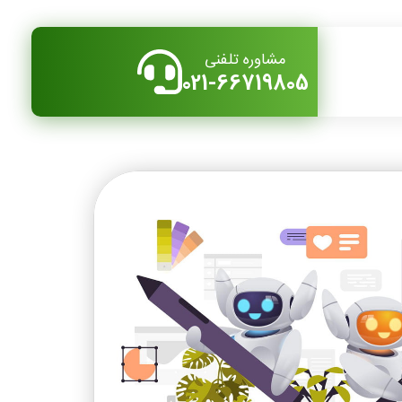
مشاوره تلفنی
021-66719805