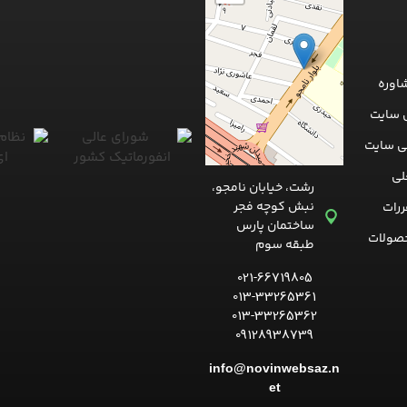
اوره
 سایت
ی سایت
لی
رشت، خیابان نامجو،
نبش کوچه فجر
ررات
ساختمان پارس
صولات
طبقه سوم
021-66719805
013-33265361
013-33265362
09128938739
info@novinwebsaz.n
et