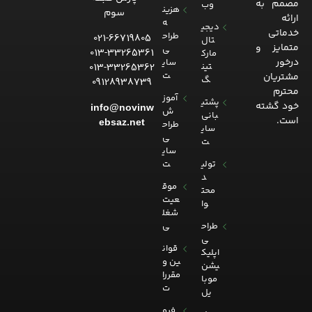
مصمم به
وب
هزین
سوم
ارائه
ه
دیجی
خدماتی
طراح
021-66719805
تال
متمایز و
ی
013-33265361
مارک
درخور
سای
013-33265362
تین
ت
مشتریان
گ
09128938739
محترم
آموز
پشتی
خود گشته
info@novinw
ش
بانی
است.
ebsaz.net
طراح
سای
ی
ت
سای
تولی
ت
د
موق
محت
عیت
وا
شغل
طراح
ی
ی
قوان
اپلیک
ین و
یشن
مقررا
موبا
ت
یل
فرو