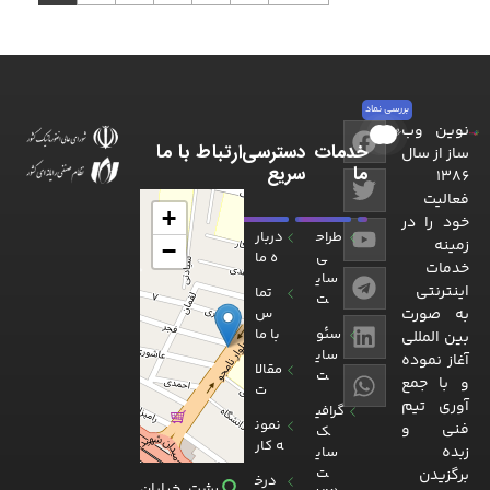
بررسی نماد
نوین وب
نوین وب ساز
طراحی سایت، بهینه سازی سایت، توسعه وب
خدمات
دسترسی
ارتباط با ما
ساز از سال
ما
سریع
۱۳۸۶
فعالیت
+
خود را در
طراح
دربار
زمینه
−
ی
ه ما
خدمات
سای
اینترنتی
تما
ت
به صورت
س
سئو
با ما
بین المللی
سای
آغاز نموده
مقالا
ت
و با جمع
ت
آوری تیم
گرافی
نمون
فنی و
ک
ه کار
زبده
سای
ت
برگزیدن
درخ
رشت، خیابان