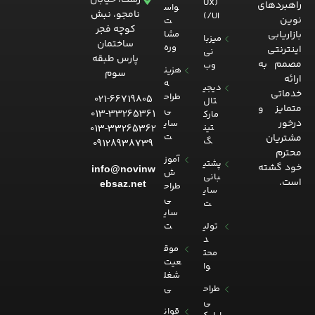
(UX
راهبردهای
واس
نامجو، نبش
/UI)
نوین
ت
کوچه فجر
بازاریابی
مشا
میزبا
ساختمان
وره
اینترنتی
نی
پارس طبقه
مصمم به
وب
هزین
سوم
ارائه
ه
دیجی
خدماتی
طراح
021-66719805
تال
متمایز و
ی
013-33265361
مارک
درخور
سای
013-33265362
تین
ت
مشتریان
گ
09128938739
محترم
آموز
پشتی
خود گشته
info@novinw
ش
بانی
است.
ebsaz.net
طراح
سای
ی
ت
سای
تولی
ت
د
موق
محت
عیت
وا
شغل
طراح
ی
ی
قوان