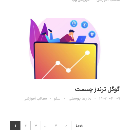
گوگل ترندز چیست
۱۴۰۲-۰۴-۰۹
by
رها یوسفی
سئو
مطالب آموزشی
1
2
3
...
7
Last